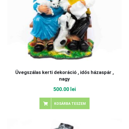
Üvegszálas kerti dekoráció , idős házaspár ,
nagy
500.00
lei
KOSÁRBA TESZEM