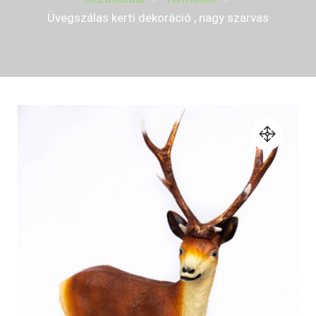
Üvegszálas kerti dekoráció , nagy szarvas