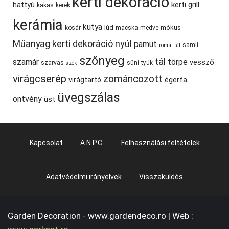
kerti dekoráció
hattyú
kerti grill
kakas
kerek
kerámia
kutya
lúd
mókus
kosár
macska
medve
Műanyag kerti dekoráció
nyúl
pamut
samli
romai tál
szőnyeg
tál
szamár
törpe
vessző
szarvas
süni
tyúk
szék
virágcserép
zománcozott
égerfa
virágtartó
üvegszálas
öntvény
üst
Kapcsolat
A.N.P.C.
Felhasználási feltételek
Adatvédelmi irányelvek
Visszaküldés
Garden Decoration - www.gardendeco.ro | Web :