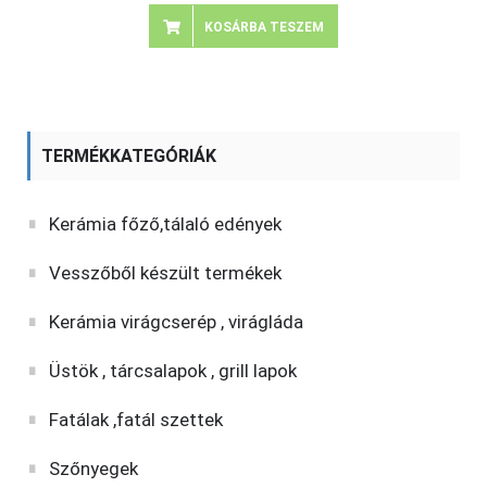
KOSÁRBA TESZEM
TERMÉKKATEGÓRIÁK
Kerámia főző,tálaló edények
Vesszőből készült termékek
Kerámia virágcserép , virágláda
Üstök , tárcsalapok , grill lapok
Fatálak ,fatál szettek
Szőnyegek