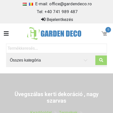
Ugrás
E-mail: office@gardendeco.ro
a
Tel: +40 741 989 487
tartalomra
Bejelentkezés
0
Garden Decoration
Kerti dekorációk
Üvegszálas kerti dekoráció , nagy
szarvas
Kezdőoldal
Termékek