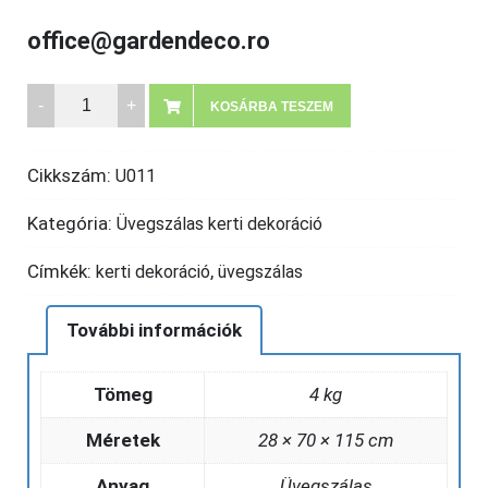
office@gardendeco.ro
Üvegszálas
KOSÁRBA TESZEM
kerti
dekoráció
Cikkszám:
U011
,
nagy
Kategória:
Üvegszálas kerti dekoráció
szarvas
Címkék:
,
kerti dekoráció
üvegszálas
mennyiség
További információk
Tömeg
4 kg
Méretek
28 × 70 × 115 cm
Anyag
Üvegszálas