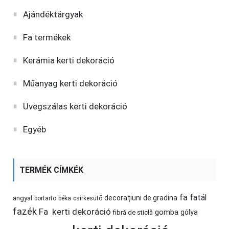
Ajándéktárgyak
Fa termékek
Kerámia kerti dekoráció
Műanyag kerti dekoráció
Üvegszálas kerti dekoráció
Egyéb
TERMÉK CÍMKÉK
fa
fatál
decorațiuni de gradina
angyal
bortarto
béka
csirkesütő
fazék
Fa kerti dekoráció
gomba
gólya
fibră de sticlă